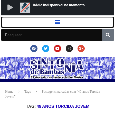
Home
Tags
Postagens marcadas com "49 anos Torcida
Jovem"
TAG:
49 ANOS TORCIDA JOVEM