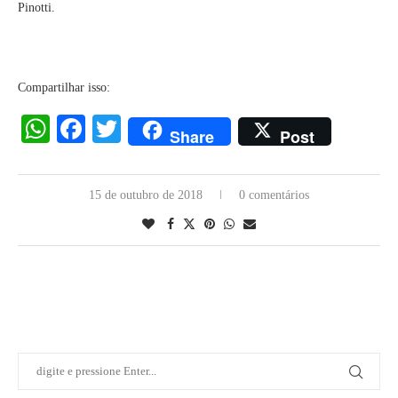
Pinotti.
Compartilhar isso:
WhatsApp
Facebook
Twitter
Share
Post
15 de outubro de 2018
0 comentários