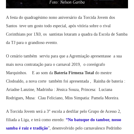
Foto: Nelson Gariba
A festa do quadragésimo nono aniversário da Torcida Jovem dos
Santos teve um gosto todo especial, após vitória sobre o rival
Corinthians por 1X0, os santistas lotaram a quadra da Escola de Samba
da TJ para o grandioso evento.
O cenário também serviu para que a Agremiação apresentasse a sua
mais nova contratação para o carnaval 2019, o coreógrafo
Marquinhos. E ao som da
Bateria Firmeza Total
do mestre
Clodoaldo, a nova corte também foi apresentada , Rainha de bateria :
Ariadne Lanzine, Madrinha : Jéssica Souza, Princesa: Luciana
Rodrigues, Musa: Clau Feliciano, Miss Simpatia: Pamela Moreira.
A Torcida Jovem será a 3° escola a desfilar pelo Grupo de Acesso 2,
filiada a Liga, e terá como enredo:
“No batuque
do tambor, nosso
samba é raiz e tradição
”, desenvolvido pelo carnavalesco Pedrinho