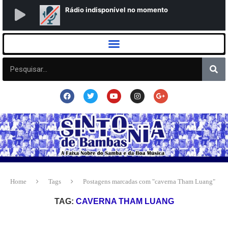
Home
Tags
Postagens marcadas com "caverna Tham Luang"
TAG:
CAVERNA THAM LUANG