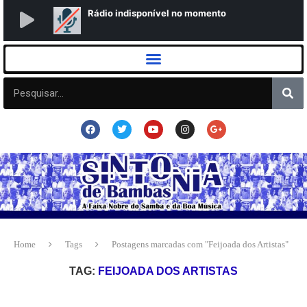
Home
Tags
Postagens marcadas com "Feijoada dos Artistas"
TAG:
FEIJOADA DOS ARTISTAS