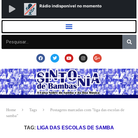
Home
Tags
Postagens marcadas com "liga das escolas de
samba"
TAG:
LIGA DAS ESCOLAS DE SAMBA