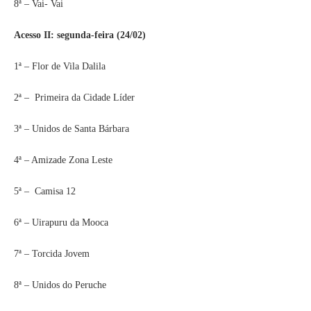
8ª – Vai- Vai
Acesso II: segunda-feira (24/02)
1ª – Flor de Vila Dalila
2ª – Primeira da Cidade Líder
3ª – Unidos de Santa Bárbara
4ª – Amizade Zona Leste
5ª – Camisa 12
6ª – Uirapuru da Mooca
7ª – Torcida Jovem
8ª – Unidos do Peruche