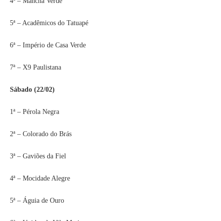
4ª – Mancha Verde
5ª – Acadêmicos do Tatuapé
6ª – Império de Casa Verde
7ª – X9 Paulistana
Sábado (22/02)
1ª – Pérola Negra
2ª – Colorado do Brás
3ª – Gaviões da Fiel
4ª – Mocidade Alegre
5ª – Águia de Ouro