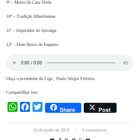
9ª – Morro da Casa Verde
10ª – Tradição Albertinense
11ª – Imperador do Ipiranga
12ª – Dom Bosco de Itaquera
Ouça o presidente da Liga , Paulo Sérgio Ferreira
Compartilhar isso:
WhatsApp
Facebook
Twitter
Share
Post
18 de junho de 2019
0 comentários