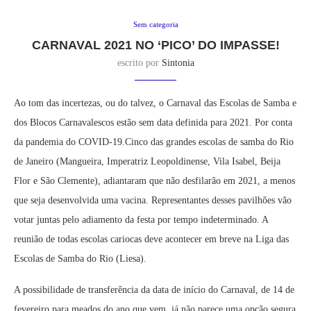
Sem categoria
CARNAVAL 2021 NO ‘PICO’ DO IMPASSE!
escrito por
Sintonia
Ao tom das incertezas, ou do talvez, o Carnaval das Escolas de Samba e
dos Blocos Carnavalescos estão sem data definida para 2021. Por conta
da pandemia do COVID-19.Cinco das grandes escolas de samba do Rio
de Janeiro (Mangueira, Imperatriz Leopoldinense, Vila Isabel, Beija
Flor e São Clemente), adiantaram que não desfilarão em 2021, a menos
que seja desenvolvida uma vacina. Representantes desses pavilhões vão
votar juntas pelo adiamento da festa por tempo indeterminado. A
reunião de todas escolas cariocas deve acontecer em breve na Liga das
Escolas de Samba do Rio (Liesa).
A possibilidade de transferência da data de início do Carnaval, de 14 de
fevereiro para meados do ano que vem, já não parece uma opção segura