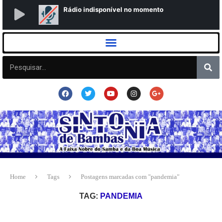
Home
Tags
Postagens marcadas com "pandemia"
TAG:
PANDEMIA