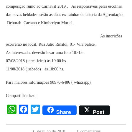
composição rumo ao Carnaval 2019 . As responsáveis pelas escolhas
das novas beldades serão as duas ex-rainhas de bateria da Agremiação,
Deborah Caetano e Kimberlym Muriel .
As inscrições
ocorrerão no local, Rua Júlio Rinaldi, 01- Vila Salete.
As interessadas deverão levar uma foto 10×15.
07/08/2018 (terça-feira) às 19:00 hs.
11/08/2018 ( sábado) às 18:00 hs.
Para maiores informações 98976-6486 ( whatsapp)
Compartilhar isso:
WhatsApp
Facebook
Twitter
Share
Post
31 de julho de 2018
0 comentários