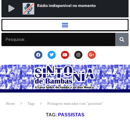
Home
Tags
Postagens marcadas com "passistas"
TAG:
PASSISTAS