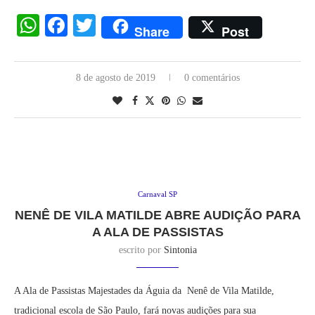
WhatsApp
Facebook
Twitter
Share
Post
8 de agosto de 2019
0 comentários
Carnaval SP
NENÊ DE VILA MATILDE ABRE AUDIÇÃO PARA
A ALA DE PASSISTAS
escrito por
Sintonia
A Ala de Passistas Majestades da Águia da Nenê de Vila Matilde,
tradicional escola de São Paulo, fará novas audições para sua