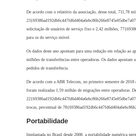
De acordo com o relatório da associação, desse total, 711,78 mil
23{69386ad192db6c447fd6d404a6ebc86b266e8745e05dbe7a07c3f2a
solicitação de usuários de serviço fixo e 2,42 milhões, 77
para os do serviço móvel.
Os dados deste ano apontam para uma redução em relação ao ap
milhões de transferências entre operadoras. Os dados apontam a
pedidos de transferência.
De acordo com a ABR Telecom, no primeiro semestre de 2018 o 
foram realizadas 1,59 milhão de migrações entre operadoras. Des
22{69386ad192db6c447fd6d404a6ebc86b266e8745e05dbe7a07c3f
trocas, percentual de 78{69386ad192db6c447fd6d404a6ebc86
Portabilidade
Implantada no Brasil desde 2008, a portabilidade numérica pe