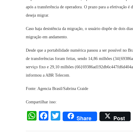
após a transferência de operadora. O prazo para a efetivação é de
deseja migrar.
Caso haja desistência da migração, o usuário dispõe de dois dias
migração em andamento.
Desde que a portabilidade numérica passou a ser possível no Br
de transferências foram feitas, sendo 14,86 milhões (34{6
serviço fixo e 29,10 milhões (66{69386ad192db6c447fd6d404
informou a ABR Telecom.
Fonte: Agencia Brasil/Sabrina Craide
Compartilhar isso:
WhatsApp
Facebook
Twitter
Share
Post