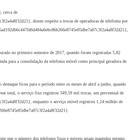
, cerca de
4a8f32d21}, dizem respeito a trocas de operadoras de telefonia por
{69386ad192db6c447fd6d404a6ebc86b266e8745e05dbe7a07c3f2a4a8f32d21},
urado no primeiro semestre de 2017, quando foram registradas 5,82
inda para a consolidação da telefonia móvel como principal geradora de
destaque ficou para o período entre os meses de abril a junho, quando
se total, o serviço fixo registrou 349,59 mil trocas, um percentual de
2a4a8f32d21}, enquanto o serviço móvel registrou 1,24 milhão de
b266e8745e05dbe7a07c3f2a4a8f32d21}.
rmite que o número dos telefones fixos e móveis sejam mantidos mesmo