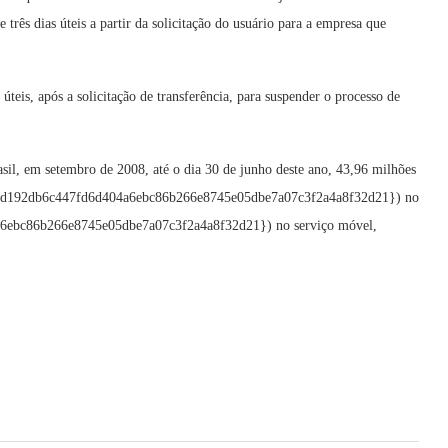
 três dias úteis a partir da solicitação do usuário para a empresa que
 úteis, após a solicitação de transferência, para suspender o processo de
asil, em setembro de 2008, até o dia 30 de junho deste ano, 43,96 milhões
9386ad192db6c447fd6d404a6ebc86b266e8745e05dbe7a07c3f2a4a8f32d21}) no
a6ebc86b266e8745e05dbe7a07c3f2a4a8f32d21}) no serviço móvel,