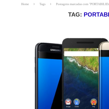
Home
Tags
Postagens marcadas com "PORTABIL
TAG:
PORTAB