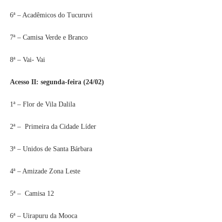
6ª – Acadêmicos do Tucuruvi
7ª – Camisa Verde e Branco
8ª – Vai- Vai
Acesso II: segunda-feira (24/02)
1ª – Flor de Vila Dalila
2ª – Primeira da Cidade Líder
3ª – Unidos de Santa Bárbara
4ª – Amizade Zona Leste
5ª – Camisa 12
6ª – Uirapuru da Mooca