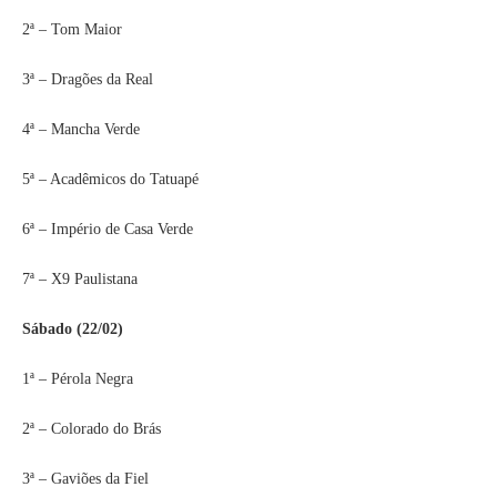
2ª – Tom Maior
3ª – Dragões da Real
4ª – Mancha Verde
5ª – Acadêmicos do Tatuapé
6ª – Império de Casa Verde
7ª – X9 Paulistana
Sábado (22/02)
1ª – Pérola Negra
2ª – Colorado do Brás
3ª – Gaviões da Fiel