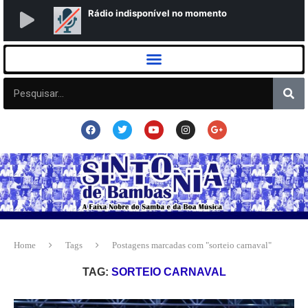
Home
Tags
Postagens marcadas com "sorteio carnaval"
TAG:
SORTEIO CARNAVAL