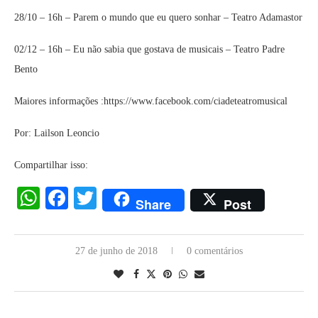
28/10 – 16h – Parem o mundo que eu quero sonhar – Teatro Adamastor
02/12 – 16h – Eu não sabia que gostava de musicais – Teatro Padre
Bento
Maiores informações :https://www.facebook.com/ciadeteatromusical
Por: Lailson Leoncio
Compartilhar isso:
WhatsApp
Facebook
Twitter
Share
Post
27 de junho de 2018
0 comentários