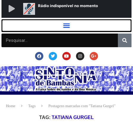
Home
Tags
Postagens marcadas com "Tatiana Gurgel"
TAG:
TATIANA GURGEL