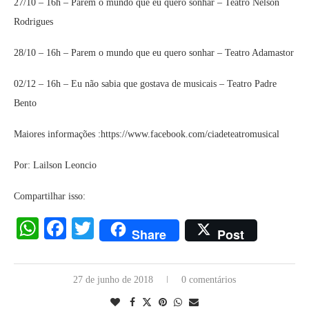
27/10 – 16h – Parem o mundo que eu quero sonhar – Teatro Nelson
Rodrigues
28/10 – 16h – Parem o mundo que eu quero sonhar – Teatro Adamastor
02/12 – 16h – Eu não sabia que gostava de musicais – Teatro Padre
Bento
Maiores informações :https://www.facebook.com/ciadeteatromusical
Por: Lailson Leoncio
Compartilhar isso:
WhatsApp
Facebook
Twitter
Share
Post
27 de junho de 2018
0 comentários