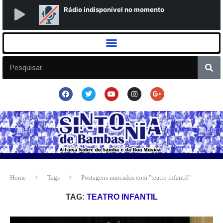
Home
Tags
Postagens marcadas com "teatro infantil"
TAG:
TEATRO INFANTIL