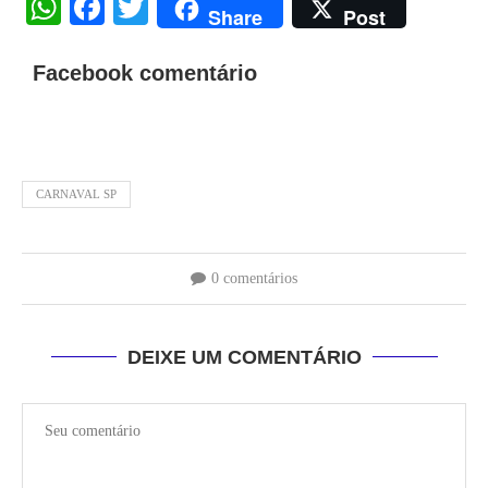
WhatsApp
Facebook
Twitter
Share
Post
Facebook comentário
CARNAVAL SP
0 comentários
DEIXE UM COMENTÁRIO