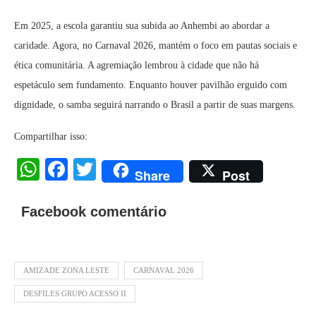
Em 2025, a escola garantiu sua subida ao Anhembi ao abordar a
caridade. Agora, no Carnaval 2026, mantém o foco em pautas sociais e
ética comunitária. A agremiação lembrou à cidade que não há
espetáculo sem fundamento. Enquanto houver pavilhão erguido com
dignidade, o samba seguirá narrando o Brasil a partir de suas margens.
Compartilhar isso:
WhatsApp
Facebook
Twitter
Share
Post
Facebook comentário
AMIZADE ZONA LESTE
CARNAVAL 2026
DESFILES GRUPO ACESSO II