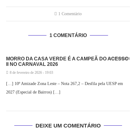
1 Comentário
1 COMENTÁRIO
MORRO DA CASA VERDE É A CAMPEÃ DO ACESSO
RESPONDER
II NO CARNAVAL 2026
8 de fevereiro de 2026 - 19:03
[…] 10º Amizade Zona Leste – Nota 267,2 – Desfila pela UESP em
2027 (Especial de Bairros) […]
DEIXE UM COMENTÁRIO