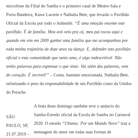
microfone da Filial do Samba e o primeiro casal de Mestre-Sala e
Porta-Bandeira, Kawe Lacorte e Nathalia Bete, que levarão o Pavilhão
Oficial da Escola por todo o Anhembi.
“É uma emoção enorme este
pavilhão. É de família. Meu avô veio pra cá, meu pai tocou aqui e
quando em vim em 2009 ganhei uma família que me acompanhou por
toda minha trajetória de doze anos na dança. E, defender este pavilhão
oficial e esta comunidade que tanto amo, é algo indescritível. Não
tenho palavras para expressar o que sinto. Vai além das palavras, vem
do coração. É incrível!”
– Conta, bastante emocionada, Nathalia Bete,
enfatizando o peso da responsabilidade de um Pavilhão como da Unidos
do Peruche.
A festa deste domingo também teve o anúncio do
Samba-Enredo oficial da Escola de Samba no Carnaval
SÃO
2020. O enredo
“Ubuntu: Por um Mundo Novo”
traz a
PAULO, SP,
mensagem do amor em todas suas formas de
21.07.2019 –