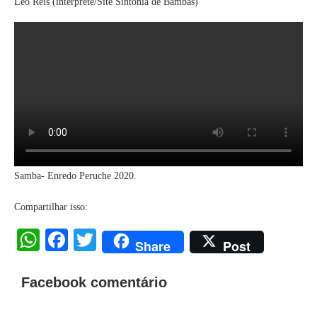
Léo Reis (intérprete/Site Sintonia de Bambas)
Samba- Enredo Peruche 2020.
Compartilhar isso:
WhatsApp
Facebook
Twitter
Share
Post
Facebook comentário