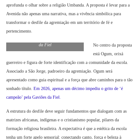
aprofunda o olhar sobre a religião Umbanda. A proposta é levar para a
Avenida não apenas uma narrativa, mas a vivência simbólica para
transformar o desfile da agremiação em um território de fé e
pertencimento.
Logo Oficial Enredo 2027 da Gaviões
da Fiel
No centro da proposta
está Ogum, orixá
guerreiro e figura de forte identificação com a comunidade da escola.
Associado a São Jorge, padroeiro da agremiação. Ogum será
apresentado como guia espiritual e a força que abre caminhos para o tão
sonhado título.
Em 2026, apenas um décimo impediu o grito de ‘é
campeão’ pela Gaviões da Fiel.
A estrutura do desfile deve seguir fundamentos que dialogam com as
matrizes africanas, indígenas e o cristianismo popular, pilares da
formação religiosa brasileira. A expectativa é que a estética da escola
tenha um forte apelo sensorial: conectando canto, força e beleza à