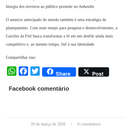
liturgia dos terreiros ao público presente no Anhembi.
O anuncio antecipado do enredo também é uma estratégia de
planejamento. Com mais tempo para pesquisa e desenvolvimento, a
Gaviões da Fiel busca transformar a fé em um desfile ainda mais
competitivo e, ao mesmo tempo, fiel à sua identidade.
Compartilhar isso:
WhatsApp
Facebook
Twitter
Share
Post
Facebook comentário
29 de março de 2026
0 comentários