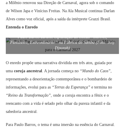
a Milênio renovou sua Direção de Carnaval, agora sob o comando
de Wilson Japa e Vinícius Freitas. Na Ala Musical continua Darlan
Alves como voz oficial, após a saída da intérprete Grazzi Brasil.
Entenda o Enredo
Paulo Barros durante explanação do enredo “Incrível,
Fantástico, Extraordinário!” na Fábrica do Samba (Foto: Josy
Dinorah)
O enredo propõe uma narrativa dividida em três atos, guiada por
uma
coruja ancestral
. A jornada começa no
“Mundo do Caos”
,
representando a desorientação contemporânea e o bombardeio de
informações, evolui para as
“Terras da Esperança”
e termina no
“Reino da Transformação”
, onde a coruja encontra a fênix e o
reencanto com a vida é selado pelo olhar da pureza infantil e da
sabedoria ancestral.
Para Paulo Barros, o tema é uma imersão na essência do Carnaval.