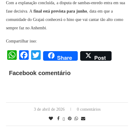
Com a explanação concluída, a disputa de sambas-enredo entra em sua
fase decisiva. A
final está prevista para junho
, data em que a
comunidade do Grajaú conhecerá o hino que vai cantar tão alto como
sempre faz no Anhembi.
Compartilhar isso:
WhatsApp
Facebook
Twitter
Share
Post
Facebook comentário
3 de abril de 2026
0 comentários