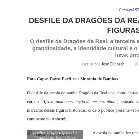
Carnaval S
DESFILE DA DRAGÕES DA RE
FIGURAS
O desfile da Dragões da Real, a terceira
grandiosidade, a identidade cultural e o
lutas atr
escrito por
Josy Dinorah
10
Foto Capa: Dayse Pacífico / Sintonia de Bambas
O desfile da escola de samba Dragões da Real teve como desta
enredo
“África, uma constelação de reis e rainhas”
, assinado p
marcante dessas figuras históricas, onde o público presente vibr
continente no Anhembi.
Desfile Grupo Especial –
A escola de samba fez um 
Dragões da Real (Foto: