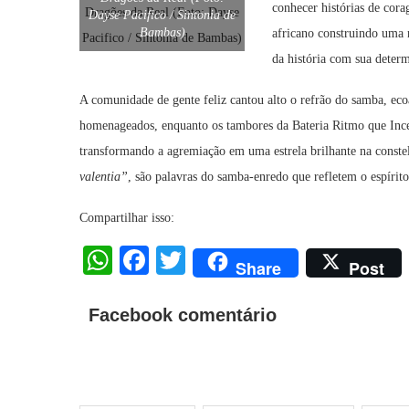
conhecer histórias de cora
Dayse Pacifico / Sintonia de
Bambas)
africano construindo
uma n
da história com sua determ
A comunidade de gente feliz cantou alto o refrão do samba
,
eco
homenageados, enquanto os tambores da Bateria Ritmo que Incen
transformando a agremiação em uma estrela brilhante na constel
valentia”
, são palavras do samba-enredo que refletem o espíri
Compartilhar isso:
WhatsApp
Facebook
Twitter
Share
Post
Facebook comentário