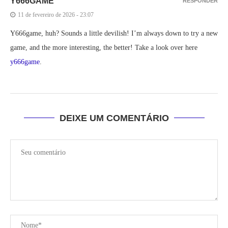
Y666GAME
RESPONDER
11 de fevereiro de 2026 - 23:07
Y666game, huh? Sounds a little devilish! I’m always down to try a new
game, and the more interesting, the better! Take a look over here
y666game
.
DEIXE UM COMENTÁRIO