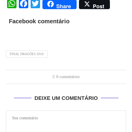
WhatsApp
Facebook
Twitter
Share
Post
Facebook comentário
FINAL DRAGÕES 2018
0 comentários
DEIXE UM COMENTÁRIO