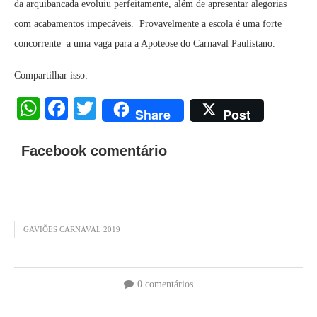
da arquibancada evoluiu perfeitamente, além de apresentar alegorias
com acabamentos impecáveis. Provavelmente a escola é uma forte
concorrente a uma vaga para a Apoteose do Carnaval Paulistano.
Compartilhar isso:
WhatsApp
Facebook
Twitter
Share
Post
Facebook comentário
GAVIÕES CARNAVAL 2019
0 comentários