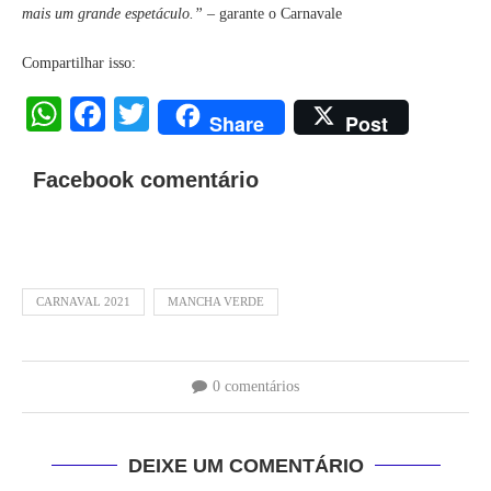
mais um grande espetáculo.” –
garante o Carnavale
Compartilhar isso:
WhatsApp
Facebook
Twitter
Share
Post
Facebook comentário
CARNAVAL 2021
MANCHA VERDE
0 comentários
DEIXE UM COMENTÁRIO