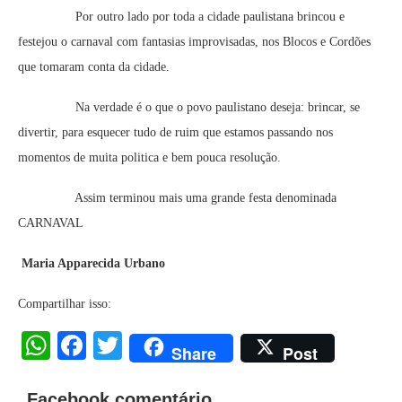
Por outro lado por toda a cidade paulistana brincou e
festejou o carnaval com fantasias improvisadas, nos Blocos e Cordões
que tomaram conta da cidade.
Na verdade é o que o povo paulistano deseja: brincar, se
divertir, para esquecer tudo de ruim que estamos passando nos
momentos de muita politica e bem pouca resolução.
Assim terminou mais uma grande festa denominada
CARNAVAL
Maria Apparecida Urbano
Compartilhar isso:
WhatsApp
Facebook
Twitter
Share
Post
Facebook comentário