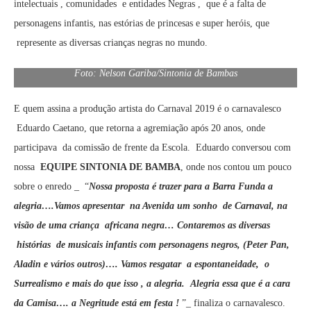
intelectuais , comunidades e entidades Negras , que é a falta de
personagens infantis, nas estórias de princesas e super heróis, que
represente as diversas crianças negras no mundo.
Foto: Nelson Gariba/Sintonia de Bambas
E quem assina a produção artista do Carnaval 2019 é o carnavalesco
Eduardo Caetano, que retorna a agremiação após 20 anos, onde
participava da comissão de frente da Escola. Eduardo conversou com
nossa
EQUIPE SINTONIA DE BAMBA
, onde nos contou um pouco
sobre o enredo ­_ “
Nossa proposta é trazer para a Barra Funda a
alegria….Vamos apresentar na Avenida um sonho de Carnaval, na
visão de uma criança africana negra… Contaremos as diversas
histórias de musicais infantis com personagens negros, (Peter Pan,
Aladin e vários outros)…. Vamos resgatar a espontaneidade, o
Surrealismo e mais do que isso , a alegria. Alegria essa que é a cara
da Camisa…. a Negritude está em festa !
”_ finaliza o carnavalesco.