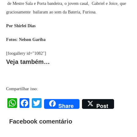
de Mestre Sala e Porta bandeira, o jovem casal, Gabriel e Joice, que
graciosamente bailaram ao som da Bateria, Furiosa.
Por Shirlei Dias
Fotos: Nelson Gariba
[foogallery id=”1082″]
Veja também…
Compartilhar isso:
WhatsApp
Facebook
Twitter
Share
Post
Facebook comentário