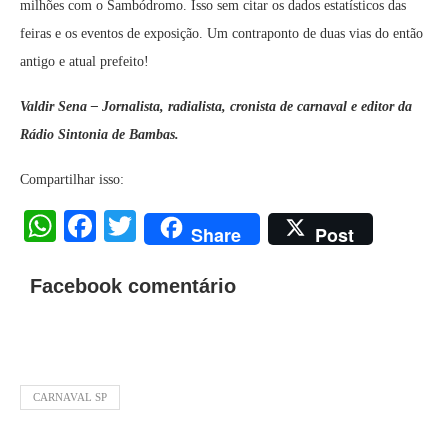
milhões com o Sambódromo. Isso sem citar os dados estatísticos das
feiras e os eventos de exposição. Um contraponto de duas vias do então
antigo e atual prefeito!
Valdir Sena – Jornalista, radialista, cronista de carnaval e editor da
Rádio Sintonia de Bambas.
Compartilhar isso:
WhatsApp
Facebook
Twitter
Share
Post
Facebook comentário
CARNAVAL SP