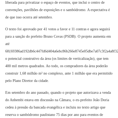
liberada para privatizar o espaço de eventos, que inclui o centro de
convenções, pavilhões de exposições e o sambódromo. A expectativa é
de que isso ocorra até setembro.
O texto foi aprovado por 41 votos a favor e 11 contras e agora seguirá
para a sanção do prefeito Bruno Covas (PSDB). O projeto aumenta em
até
68{69386ad192db6c447fd6d404a6ebc86b266e8745e05dbe7a07c3f2a4a8f3
o potencial construtivo da área (os limites de verticalização), que tem
400 mil metros quadrados. Ao todo, os compradores da área poderão
construir 1,68 milhão m² no complexo, ante 1 milhão que era permitido
pelo Plano Diretor da cidade.
Em setembro do ano passado, quando o projeto que autorizava a venda
do Anhembi estava em discussão na Câmara, o ex-prefeito João Doria
cedeu à pressão da bancada evangélica e incluiu no texto artigo que
reserva o sambódromo paulistano 75 dias por ano para eventos de