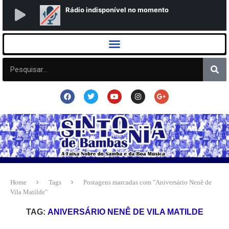
Home
Tags
Postagens marcadas com "Aniversário Nenê de
Vila Matilde"
TAG:
ANIVERSÁRIO NENÊ DE VILA MATILDE