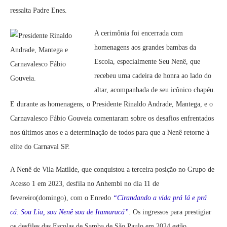
ressalta Padre Enes.
A cerimônia foi encerrada com
homenagens aos grandes bambas da
Escola, especialmente Seu Nenê, que
recebeu uma cadeira de honra ao lado do
altar, acompanhada de seu icônico chapéu.
E durante as homenagens, o Presidente Rinaldo Andrade, Mantega, e o
Carnavalesco Fábio Gouveia comentaram sobre os desafios enfrentados
nos últimos anos e a determinação de todos para que a Nenê retorne à
elite do Carnaval SP.
A Nenê de Vila Matilde, que conquistou a terceira posição no Grupo de
Acesso 1 em 2023, desfila no Anhembi no dia 11 de
fevereiro(domingo), com o Enredo
“Cirandando a vida prá lá e prá
cá. Sou Lia, sou Nenê sou de Itamaracá”
. Os ingressos para prestigiar
os desfiles das Escolas de Samba de São Paulo em 2024 estão