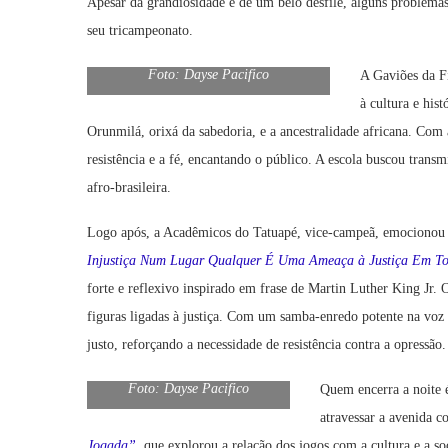
Apesar da grandiosidade e de um belo desfile, alguns problema
seu tricampeonato.
Foto: Dayse Pacifico
A Gaviões da Fi
à cultura e his
Orunmilá, orixá da sabedoria, e a ancestralidade africana. Com 
resistência e a fé, encantando o público. A escola buscou transm
afro-brasileira.
Logo após, a Acadêmicos do Tatuapé, vice-campeã, emociono
Injustiça Num Lugar Qualquer É Uma Ameaça à Justiça Em T
forte e reflexivo inspirado em frase de Martin Luther King Jr. 
figuras ligadas à justiça. Com um samba-enredo potente na vo
justo, reforçando a necessidade de resistência contra a opressão.
Foto: Dayse Pacifico
Quem encerra a noite 
atravessar a avenida 
Jogada”
, que explorou a relação dos jogos com a cultura e a so