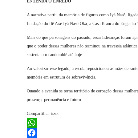
ENTENDA O ENREDO
A narrativa partiu da memória de figuras como Iyá Nasô, ligad
fundação do Ilê Axé Iyá Nasô Oká, a Casa Branca do Engenho V
Mais do que personagens do passado, essas lideranças foram apr
que o poder dessas mulheres não terminou na travessia atlântica
sustentam o candomblé até hoje.
Ao valorizar esse legado, a escola reposicionou as mães de sa
memória em estrutura de sobrevivência.
Quando a avenida se torna território de coroação dessas mulhere
presença, permanência e futuro.
Compartilhar isso:
WhatsApp