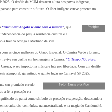
 2025. O desfile da MUM destacou a luta dos povos indígenas,
 passado para construir o futuro. O líder indígena esteve presente no
Foto: Dayse
Pacifico
ta
“Uma nova Angola se abre para o mundo”
, que
independência do país, a resistência cultural e a
omo a Rainha Nzinga e Martinho da Vila.
ua com as cinco melhores do Grupo Especial. O Camisa Verde e Branco,
o, revive seu desfile em homenagem a Cazuza,
“O Tempo Não Para!
or Cazuza, o seu impacto na música e luta por liberdade. Com um desfile
oesia atemporal, garantindo o quinto lugar no Carnaval SP 2025.
Foto: Dayse Pacifico
ente seu premiado enredo
do a fé, a proteção e a
 significado do patuá como símbolo de proteção e superação, destacando a
lementos culturais, com ênfase na ancestralidade e na magia do Candomblé.