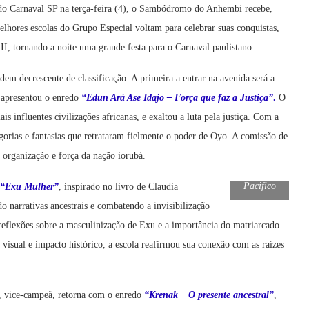
 do Carnaval SP na terça-feira (4), o Sambódromo do Anhembi recebe,
elhores escolas do Grupo Especial voltam para celebrar suas conquistas,
I, tornando a noite uma grande festa para o Carnaval paulistano.
em decrescente de classificação. A primeira a entrar na avenida será a
 apresentou o enredo
“Edun Ará Ase Idajo – Força que faz a Justiça”
.
O
 influentes civilizações africanas, e exaltou a luta pela justiça. Com a
gorias e fantasias que retrataram fielmente o poder de Oyo. A comissão de
 organização e força da nação iorubá.
Foto:Dayse
Pacifico
“Exu Mulher”
, inspirado no livro de Claudia
o narrativas ancestrais e combatendo a invisibilização
e reflexões sobre a masculinização de Exu e a importância do matriarcado
visual e impacto histórico, a escola reafirmou sua conexão com as raízes
 vice-campeã, retorna com o enredo
“Krenak – O presente ancestral”
,