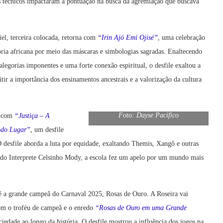
s técnicos impactaram a pontuação na busca da agremiação que buscava
el, terceira colocada, retorna com
“Irin Ajó Emi Ojisé”
, uma celebração
tória africana por meio das máscaras e simbologias sagradas. Enaltecendo
alegorias imponentes e uma forte conexão espiritual, o desfile exaltou a
itir a importância dos ensinamentos ancestrais e a valorização da cultura
Foto: Dayse Pacifico
u com
“Justiça – A
odo Lugar”
, um desfile
O desfile aborda a luta por equidade, exaltando Themis, Xangô e outras
z do Interprete Celsinho Mody, a escola fez um apelo por um mundo mais
é a grande campeã do Carnaval 2025, Rosas de Ouro. A Roseira vai
com o troféu de campeã e o enredo
“Rosas de Ouro em uma Grande
ciedade ao longo da história. O desfile mostrou a influência dos jogos na