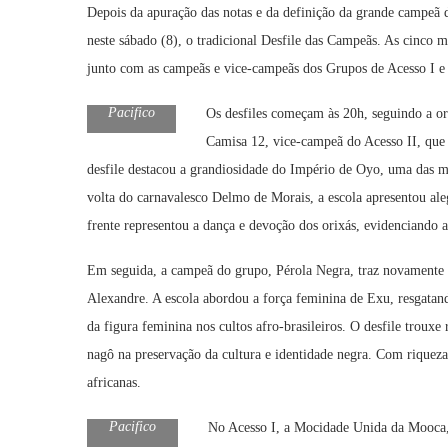
Depois da apuração das notas e da definição da grande campeã
neste sábado (8), o tradicional Desfile das Campeãs. As cinco m
junto com as campeãs e vice-campeãs dos Grupos de Acesso I e I
Foto:Dayse
Pacifico
Os desfiles começam às 20h, seguindo a ord
Camisa 12, vice-campeã do Acesso II, que
desfile destacou a grandiosidade do Império de Oyo, uma das mais
volta do carnavalesco Delmo de Morais, a escola apresentou ale
frente representou a dança e devoção dos orixás, evidenciando a
Em seguida, a campeã do grupo, Pérola Negra, traz novamente
Alexandre. A escola abordou a força feminina de Exu, resgatand
da figura feminina nos cultos afro-brasileiros. O desfile troux
nagô na preservação da cultura e identidade negra. Com riqueza 
africanas.
Foto: Dayse
Pacifico
No Acesso I, a Mocidade Unida da Mooca,