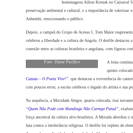
homenageou Ailton Krenak no Carnaval SP
preservação ambiental e cultural, e a importância de valorizar o
Anhembi, emocionando o público.
Depois, a campeã do Grupo de Acesso I, Tom Maior reapresen
celebrou a liberdade e a cultura de Angola. O desfile destacou a 
conexão entre as culturas brasileira e angolana, com figuras c
Foto: Dayse Pacifico
A festa contin
quinto colocad
Cazuza – O Poeta Vive!”
. que destacou a irreverência do cant
com poucos erros, a escola celebrou o legado do artista e sua p
Na sequência, a Mocidade Alegre, quarta colocada, traz novam
“Quem Não Pode com Mandinga Não Carrega Patuá”
, exaltan
força ancestral da cultura afro-brasileira. A Morada abordou o
luta contra a intolerância religiosa. O desfile foi repleto de e