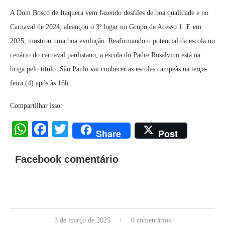
A Dom Bosco de Itaquera vem fazendo desfiles de boa qualidade e no
Carnaval de 2024, alcançou o 3º lugar no Grupo de Acesso 1. E em
2025, mostrou uma boa evolução. Reafirmando o potencial da escola no
cenário do carnaval paulistano, a escola do Padre Rosalvino está na
briga pelo título. São Paulo vai conhecer as escolas campeãs na terça-
feira (4) após às 16h.
Compartilhar isso:
WhatsApp
Facebook
Twitter
Share
Post
Facebook comentário
3 de março de 2025
0 comentários