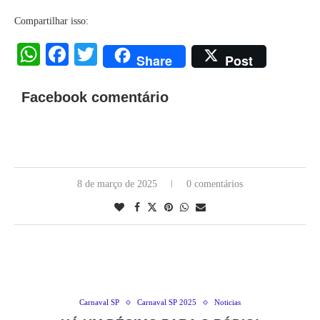
Compartilhar isso:
WhatsApp
Facebook
Twitter
Share
Post
Facebook comentário
8 de março de 2025
0 comentários
Carnaval SP
Carnaval SP 2025
Noticias