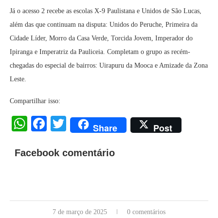
Já o acesso 2 recebe as escolas X-9 Paulistana e Unidos de São Lucas,
além das que continuam na disputa: Unidos do Peruche, Primeira da
Cidade Líder, Morro da Casa Verde, Torcida Jovem, Imperador do
Ipiranga e Imperatriz da Pauliceia. Completam o grupo as recém-
chegadas do especial de bairros: Uirapuru da Mooca e Amizade da Zona
Leste.
Compartilhar isso:
WhatsApp
Facebook
Twitter
Share
Post
Facebook comentário
7 de março de 2025
0 comentários