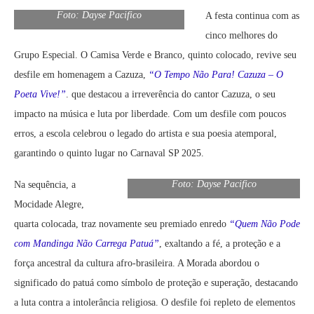
Foto: Dayse Pacifico
A festa continua com as
cinco melhores do
Grupo Especial. O Camisa Verde e Branco, quinto colocado, revive seu
desfile em homenagem a Cazuza,
“O Tempo Não Para! Cazuza – O
Poeta Vive!”
. que destacou a irreverência do cantor Cazuza, o seu
impacto na música e luta por liberdade. Com um desfile com poucos
erros, a escola celebrou o legado do artista e sua poesia atemporal,
garantindo o quinto lugar no Carnaval SP 2025.
Foto: Dayse Pacifico
Na sequência, a
Mocidade Alegre,
quarta colocada, traz novamente seu premiado enredo
“Quem Não Pode
com Mandinga Não Carrega Patuá”
, exaltando a fé, a proteção e a
força ancestral da cultura afro-brasileira. A Morada abordou o
significado do patuá como símbolo de proteção e superação, destacando
a luta contra a intolerância religiosa. O desfile foi repleto de elementos