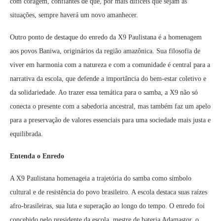
com coragem, confiantes de que, por mais difíceis que sejam as
situações, sempre haverá um novo amanhecer.
Outro ponto de destaque do enredo da X9 Paulistana é a homenagem
aos povos Baniwa, originários da região amazônica. Sua filosofia de
viver em harmonia com a natureza e com a comunidade é central para a
narrativa da escola, que defende a importância do bem-estar coletivo e
da solidariedade. Ao trazer essa temática para o samba, a X9 não só
conecta o presente com a sabedoria ancestral, mas também faz um apelo
para a preservação de valores essenciais para uma sociedade mais justa e
equilibrada.
Entenda o Enredo
A X9 Paulistana homenageia a trajetória do samba como símbolo
cultural e de resistência do povo brasileiro. A escola destaca suas raízes
afro-brasileiras, sua luta e superação ao longo do tempo. O enredo foi
concebido pelo presidente da escola, mestre de bateria Adamastor, o