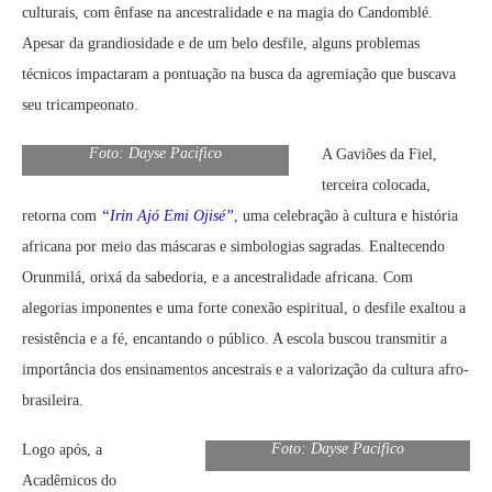
culturais, com ênfase na ancestralidade e na magia do Candomblé.
Apesar da grandiosidade e de um belo desfile, alguns problemas
técnicos impactaram a pontuação na busca da agremiação que buscava
seu tricampeonato.
Foto: Dayse Pacifico
A Gaviões da Fiel,
terceira colocada,
retorna com
“Irin Ajó Emi Ojisé”
, uma celebração à cultura e história
africana por meio das máscaras e simbologias sagradas. Enaltecendo
Orunmilá, orixá da sabedoria, e a ancestralidade africana. Com
alegorias imponentes e uma forte conexão espiritual, o desfile exaltou a
resistência e a fé, encantando o público. A escola buscou transmitir a
importância dos ensinamentos ancestrais e a valorização da cultura afro-
brasileira.
Foto: Dayse Pacifico
Logo após, a
Acadêmicos do