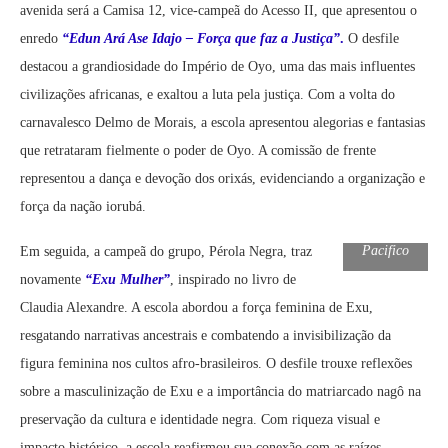
avenida será a Camisa 12, vice-campeã do Acesso II, que apresentou o
enredo
“Edun Ará Ase Idajo – Força que faz a Justiça”
.
O desfile
destacou a grandiosidade do Império de Oyo, uma das mais influentes
civilizações africanas, e exaltou a luta pela justiça. Com a volta do
carnavalesco Delmo de Morais, a escola apresentou alegorias e fantasias
que retrataram fielmente o poder de Oyo. A comissão de frente
representou a dança e devoção dos orixás, evidenciando a organização e
força da nação iorubá.
Foto:Dayse
Pacifico
Em seguida, a campeã do grupo, Pérola Negra, traz
novamente
“Exu Mulher”
, inspirado no livro de
Claudia Alexandre. A escola abordou a força feminina de Exu,
resgatando narrativas ancestrais e combatendo a invisibilização da
figura feminina nos cultos afro-brasileiros. O desfile trouxe reflexões
sobre a masculinização de Exu e a importância do matriarcado nagô na
preservação da cultura e identidade negra. Com riqueza visual e
impacto histórico, a escola reafirmou sua conexão com as raízes