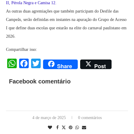
II, Pérola Negra e Camisa 12.
As outras duas agremiações que também participam do Desfile das
Campeãs, serão definidas em instantes na apuração do Grupo de Acesso
I que define duas escolas que estarão na elite do carnaval paulistano em
2026.
Compartilhar isso:
WhatsApp
Facebook
Twitter
Share
Post
Facebook comentário
4 de março de 2025
0 comentários