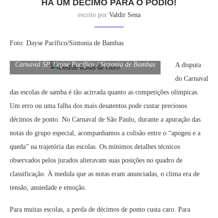
HÁ UM DÉCIMO PARA O PÓDIO!
escrito por
Valdir Sena
Foto: Dayse Pacífico/Sintonia de Bambas
Rosas de Ouro. Desfile Oficial Grupo Especial
Carnaval SP. Dayse Pacífico / Sintonia de Bambas
A disputa
do Carnaval
das escolas de samba é tão acirrada quanto as competições olímpicas.
Um erro ou uma falha dos mais desatentos pode custar preciosos
décimos de ponto. No Carnaval de São Paulo, durante a apuração das
notas do grupo especial, acompanhamos a colisão entre o “apogeu e a
queda” na trajetória das escolas. Os mínimos detalhes técnicos
observados pelos jurados alteravam suas posições no quadro de
classificação. À medida que as notas eram anunciadas, o clima era de
tensão, ansiedade e emoção.
Para muitas escolas, a perda de décimos de ponto custa caro. Para