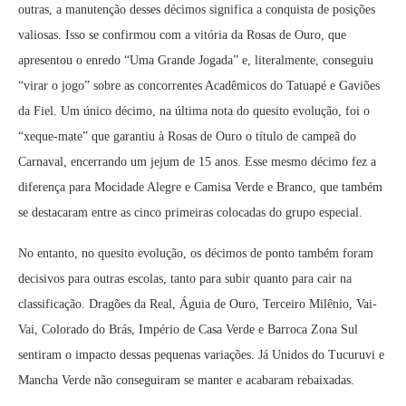
outras, a manutenção desses décimos significa a conquista de posições
valiosas. Isso se confirmou com a vitória da Rosas de Ouro, que
apresentou o enredo “Uma Grande Jogada” e, literalmente, conseguiu
“virar o jogo” sobre as concorrentes Acadêmicos do Tatuapé e Gaviões
da Fiel. Um único décimo, na última nota do quesito evolução, foi o
“xeque-mate” que garantiu à Rosas de Ouro o título de campeã do
Carnaval, encerrando um jejum de 15 anos. Esse mesmo décimo fez a
diferença para Mocidade Alegre e Camisa Verde e Branco, que também
se destacaram entre as cinco primeiras colocadas do grupo especial.
No entanto, no quesito evolução, os décimos de ponto também foram
decisivos para outras escolas, tanto para subir quanto para cair na
classificação. Dragões da Real, Águia de Ouro, Terceiro Milênio, Vai-
Vai, Colorado do Brás, Império de Casa Verde e Barroca Zona Sul
sentiram o impacto dessas pequenas variações. Já Unidos do Tucuruvi e
Mancha Verde não conseguiram se manter e acabaram rebaixadas.
Tom Maior Desfile Oficial Grupo Especial