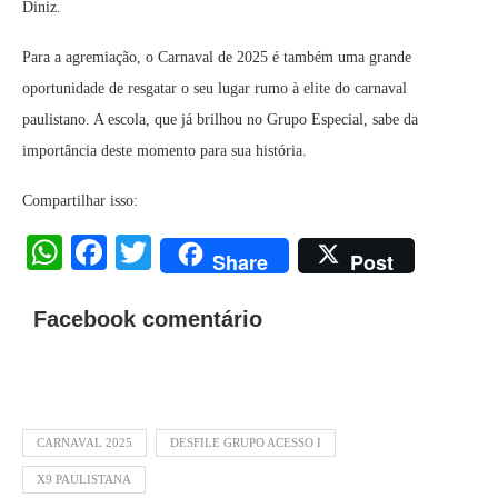
Diniz.
Para a agremiação, o Carnaval de 2025 é também uma grande
oportunidade de resgatar o seu lugar rumo à elite do carnaval
paulistano. A escola, que já brilhou no Grupo Especial, sabe da
importância deste momento para sua história.
Compartilhar isso:
WhatsApp
Facebook
Twitter
Share
Post
Facebook comentário
CARNAVAL 2025
DESFILE GRUPO ACESSO I
X9 PAULISTANA