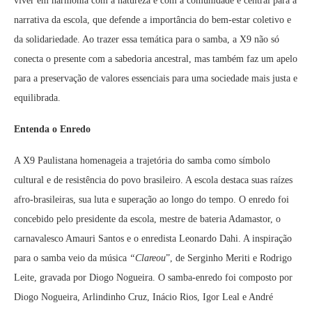
viver em harmonia com a natureza e com a comunidade é central para a
narrativa da escola, que defende a importância do bem-estar coletivo e
da solidariedade. Ao trazer essa temática para o samba, a X9 não só
conecta o presente com a sabedoria ancestral, mas também faz um apelo
para a preservação de valores essenciais para uma sociedade mais justa e
equilibrada.
Entenda o Enredo
A X9 Paulistana homenageia a trajetória do samba como símbolo
cultural e de resistência do povo brasileiro. A escola destaca suas raízes
afro-brasileiras, sua luta e superação ao longo do tempo. O enredo foi
concebido pelo presidente da escola, mestre de bateria Adamastor, o
carnavalesco Amauri Santos e o enredista Leonardo Dahi. A inspiração
para o samba veio da música
“Clareou
”, de Serginho Meriti e Rodrigo
Leite, gravada por Diogo Nogueira. O samba-enredo foi composto por
Diogo Nogueira, Arlindinho Cruz, Inácio Rios, Igor Leal e André