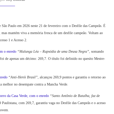
São Paulo em 2026 neste 21 de fevereiro com o Desfile das Campeãs. É
dos, mas mantém viva a memória fresca de um desfile campeão. Voltam ao
cesso 1 e Acesso 2.
com o enredo
“Malunga Léa – Rapsódia de uma Deusa Negra”
, somando
 foi de apenas um décimo: 269,7. O título foi definido no quesito Mestre-
enredo
“Anti-Herói Brasil”
, alcançou 269,9 pontos e garantiu o retorno ao
u a melhor no desempate contra a Mancha Verde.
orro da Casa Verde, com o enredo
“Santo Antônio de Batalha, faz de
 Paulistana, com 269,7, garantiu vaga no Desfile das Campeãs e o acesso
Jovem.