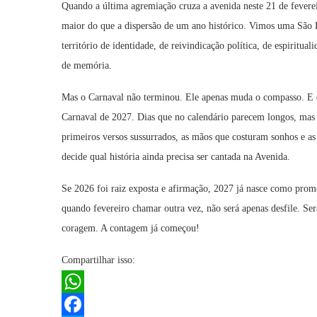
Quando a última agremiação cruza a avenida neste 21 de feverei
maior do que a dispersão de um ano histórico. Vimos uma São Pa
território de identidade, de reivindicação política, de espiritua
de memória.
Mas o Carnaval não terminou. Ele apenas muda o compasso. E q
Carnaval de 2027. Dias que no calendário parecem longos, mas q
primeiros versos sussurrados, as mãos que costuram sonhos e a
decide qual história ainda precisa ser cantada na Avenida.
Se 2026 foi raiz exposta e afirmação, 2027 já nasce como prome
quando fevereiro chamar outra vez, não será apenas desfile. S
coragem. A contagem já começou!
Compartilhar isso:
WhatsApp