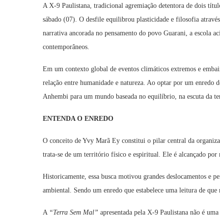
A X-9 Paulistana, tradicional agremiação detentora de dois tít
sábado (07). O desfile equilibrou plasticidade e filosofia atrav
narrativa ancorada no pensamento do povo Guarani, a escola acio
contemporâneos.
Em um contexto global de eventos climáticos extremos e embaix
relação entre humanidade e natureza. Ao optar por um enredo d
Anhembi para um mundo baseada no equilíbrio, na escuta da terr
ENTENDA O ENREDO
O conceito de
Yvy Marã Ey
constitui o pilar central da organiz
trata-se de um território físico e espiritual. Ele é alcançado po
Historicamente, essa busca motivou grandes deslocamentos e pe
ambiental. Sendo um enredo que estabelece uma leitura de que 
A
“Terra Sem Mal”
apresentada pela X-9 Paulistana não é uma 