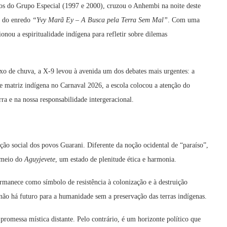
ulos do Grupo Especial (1997 e 2000), cruzou o Anhembi na noite deste
és do enredo
“Yvy Marã Ey – A Busca pela Terra Sem Mal”
. Com uma
nou a espiritualidade indígena para refletir sobre dilemas
o de chuva, a X-9 levou à avenida um dos debates mais urgentes: a
e matriz indígena no Carnaval 2026, a escola colocou a atenção do
a e na nossa responsabilidade intergeracional.
ação social dos povos Guarani. Diferente da noção ocidental de “paraíso”,
r meio do
Aguyjevete
, um estado de plenitude ética e harmonia.
rmanece como símbolo de resistência à colonização e à destruição
não há futuro para a humanidade sem a preservação das terras indígenas.
promessa mística distante. Pelo contrário, é um horizonte político que