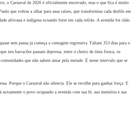
ro, o Carnaval de 2026 é oficialmente encerrado, mas o que fica é muito
ulo que voltou a olhar para suas raízes, que transformou cada desfile em
lidade africana e indígena ecoando forte em cada refrão. A avenida foi chão
uase sem pausa já começa a contagem regressiva. Faltam 353 dias para o
ue nos barracões passam depressa, entre o cheiro de tinta fresca, os
s comunidades que não sabem amar pela metade. É nesse intervalo que se
ssa. Porque o Carnaval não silencia. Ele se recolhe para ganhar força. E
erá novamente o povo ocupando a avenida com sua fé, sua memória e sua