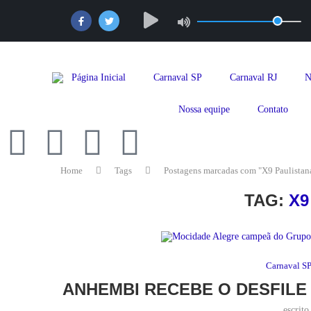
Página Inicial
Carnaval SP
Carnaval RJ
N
Nossa equipe
Contato
Home
Tags
Postagens marcadas com "X9 Paulistan
TAG:
X9
Carnaval S
ANHEMBI RECEBE O DESFILE
escrit