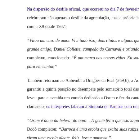
Na dispersão do desfile oficial, que
ocorreu no dia
7 de feverei
celebraram não apenas o desfile da agremiação, mas a própria 
com a X9 desde 1987:
“Virou um caso de amor. Vivi tudo isso, dois títulos e alguns q
grande amigo, Daniel Collette, campeão do Carnaval e oriundo
completou, emocionado:
“É um marco nas nossas vidas. Eu sou 
para ele cantar.”
Também retornam ao Anhembi a Dragões da Real (269,6), a Aca
garantiu a quinta posição no desempate pelo somatório total d
levou para a avenida um enredo dedicado a Oxum e fez do canto 
clareando,
os intérpretes falaram à Sintonia de Bambas com um 
“Oxum é dona da beleza, do ouro… A gente fez o que estava p
Dodô completou:
“Barroca é uma escola que exalta suas raízes 
viram uma escola alegre, feliz, leve e amorosa.”