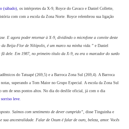
ro
(sábado)
, os intérpretes da X-9, Royce do Cavaco e Daniel Collette,
história com com a escola da Zona Norte. Royce relembrou sua ligação
uase. E agora poder retornar à X-9, dividindo o microfone a convite deste
 da Beija-Flor de Nilópolis, é um marco na minha vida.”
e Daniel
fã dele. Em 1987, no primeiro título da X-9, eu era o marcador do surdo
dêmicos do Tatuapé (269,5) e a Barroca Zona Sul (269,4). A Barroca
as notas, superando a Tom Maior no Grupo Especial.
A escola da Zona Sul
um de seus pontos altos. No dia do desfile oficial, já com o dia
sorriso leve.
roposto. Saímos com sentimento de dever cumprido”,
disse Tinguinha e
e sua ancestralidade. Falar de Oxum é falar de ouro, beleza, amor. Vocês