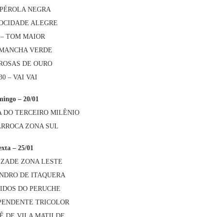
– PÉROLA NEGRA
 MOCIDADE ALEGRE
5 – TOM MAIOR
– MANCHA VERDE
– ROSAS DE OURO
30 – VAI VAI
ingo – 20/01
LA DO TERCEIRO MILÊNIO
BARROCA ZONA SUL
exta – 25/01
MIZADE ZONA LESTE
EANDRO DE ITAQUERA
UNIDOS DO PERUCHE
DEPENDENTE TRICOLOR
NÊ DE VILA MATILDE