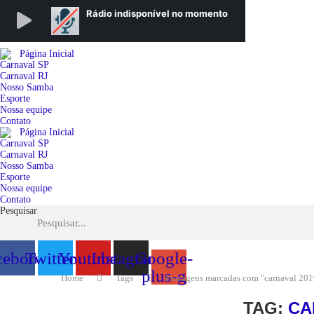
Página Inicial
Carnaval SP
Carnaval RJ
Nosso Samba
Esporte
Nossa equipe
Contato
Página Inicial
Carnaval SP
Carnaval RJ
Nosso Samba
Esporte
Nossa equipe
Contato
Pesquisar
cebook
Twitter
Youtube
Instagram
Google-
plus-g
Home
Tags
Postagens marcadas com "carnaval 201
TAG:
CA