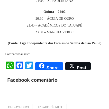
21:45 – X9 PAULISTANA
Quinta – 21/02
20:30 – ÁGUIA DE OURO
21:45 – ACADÊMICOS DO TATUAPÉ
23:00 – MANCHA VERDE
(Fonte: Liga Independente das Escolas de Samba de São Paulo)
Compartilhar isso:
WhatsApp
Facebook
Twitter
Share
Post
Facebook comentário
CARNAVAL 2019.
ENSAIOS TÉCNICOS