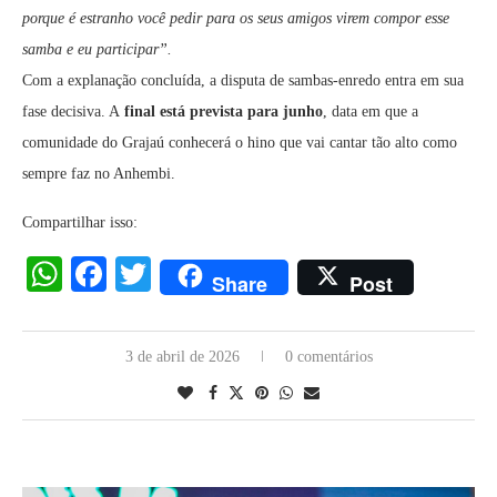
porque é estranho você pedir para os seus amigos virem compor esse
samba e eu participar”.
Com a explanação concluída, a disputa de sambas-enredo entra em sua
fase decisiva. A
final está prevista para junho
, data em que a
comunidade do Grajaú conhecerá o hino que vai cantar tão alto como
sempre faz no Anhembi.
Compartilhar isso:
WhatsApp
Facebook
Twitter
Share
Post
3 de abril de 2026
0 comentários