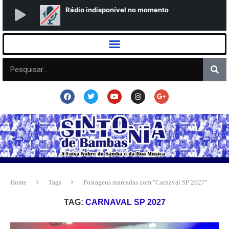
Home
Tags
Postagens marcadas com "Carnaval SP 2027"
TAG:
CARNAVAL SP 2027