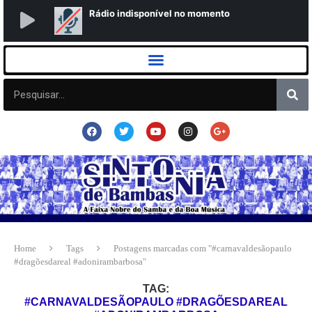
Home
Tags
Postagens marcadas com "#carnavaldesãopaulo
#dragõesdareal #adonirambarbosa"
TAG:
#CARNAVALDESÃOPAULO #DRAGÕESDAREAL