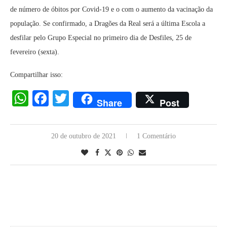
de número de óbitos por Covid-19 e o com o aumento da vacinação da
população. Se confirmado, a Dragões da Real será a última Escola a
desfilar pelo Grupo Especial no primeiro dia de Desfiles, 25 de
fevereiro (sexta).
Compartilhar isso:
WhatsApp
Facebook
Twitter
Share
Post
20 de outubro de 2021
1 Comentário