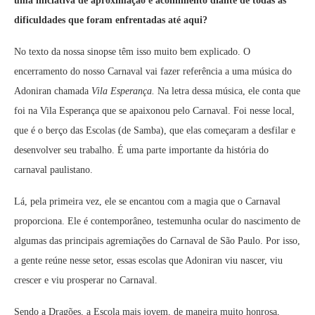
uma iniciativa de aproximação e acolhimento diante de todas as
dificuldades que foram enfrentadas até aqui?
No texto da nossa sinopse têm isso muito bem explicado. O
encerramento do nosso Carnaval vai fazer referência a uma música do
Adoniran chamada
Vila Esperança.
Na letra dessa música, ele conta que
foi na Vila Esperança que se apaixonou pelo Carnaval. Foi nesse local,
que é o berço das Escolas (de Samba), que elas começaram a desfilar e
desenvolver seu trabalho. É uma parte importante da história do
carnaval paulistano.
Lá, pela primeira vez, ele se encantou com a magia que o Carnaval
proporciona. Ele é contemporâneo, testemunha ocular do nascimento de
algumas das principais agremiações do Carnaval de São Paulo. Por isso,
a gente reúne nesse setor, essas escolas que Adoniran viu nascer, viu
crescer e viu prosperar no Carnaval.
Sendo a Dragões, a Escola mais jovem, de maneira muito honrosa,