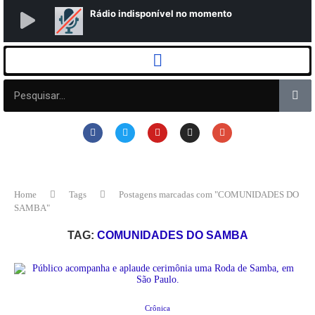
Home
Tags
Postagens marcadas com "COMUNIDADES DO
SAMBA"
TAG:
COMUNIDADES DO SAMBA
Crônica