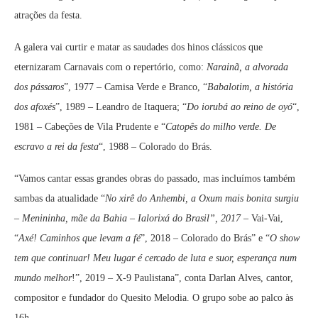
atrações da festa.
A galera vai curtir e matar as saudades dos hinos clássicos que
eternizaram Carnavais com o repertório, como:
Narainã, a alvorada
dos pássaros
”, 1977 – Camisa Verde e Branco,
“
Babalotim, a história
dos afoxés
”, 1989 – Leandro de Itaquera; “
Do iorubá ao reino de oyó
“,
1981 – Cabeções de Vila Prudente e “
Catopês do milho verde. De
escravo a rei da festa
“, 1988 – Colorado do Brás.
“Vamos cantar essas grandes obras do passado, mas incluímos também
sambas da atualidade “
No xirê do Anhembi, a Oxum mais bonita surgiu
– Menininha, mãe da Bahia – Ialorixá do Brasil”, 2017 –
Vai-Vai,
“
Axé! Caminhos que levam a fé
”, 2018 – Colorado do Brás” e “
O show
tem que continuar! Meu lugar é cercado de luta e suor, esperança num
mundo melhor
!”, 2019 – X-9 Paulistana”, conta Darlan Alves, cantor,
compositor e fundador do Quesito Melodia. O grupo sobe ao palco às
16h.