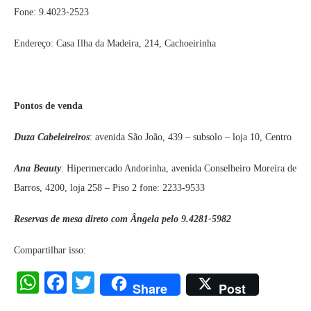
Fone: 9.4023-2523
Endereço: Casa Ilha da Madeira, 214, Cachoeirinha
Pontos de venda
Duza Cabeleireiros
: avenida São João, 439 – subsolo – loja 10, Centro
Ana Beauty
: Hipermercado Andorinha, avenida Conselheiro Moreira de
Barros, 4200, loja 258 – Piso 2 fone: 2233-9533
Reservas de mesa direto com Ângela pelo 9.4281-5982
Compartilhar isso:
WhatsApp
Facebook
Twitter
Share
Post