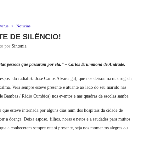
vírus
Noticias
TE DE SILÊNCIO!
ito por
Sintonia
rtas pessoas que passaram por ela.”
– Carlos Drummond de Andrade.
sposa do radialista José Carlos Alvarenga), que nos deixou na madrugada
alma, Vera sempre esteve presente e atuante ao lado do seu marido nas
 de Bambas / Rádio Cumbica) nos eventos e nas quadras de escolas samba.
que esteve internada por alguns dias num dos hospitais da cidade de
cer a doença. Deixa esposo, filhos, noras e netos e a saudades para muitos
que a conheceram sempre estará presente, seja nos momentos alegres ou