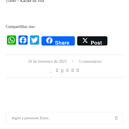
21h40 – Kacike da Vila
Compartilhar isso:
WhatsApp
Facebook
Twitter
Share
Post
20 de fevereiro de 2025
3 comentários