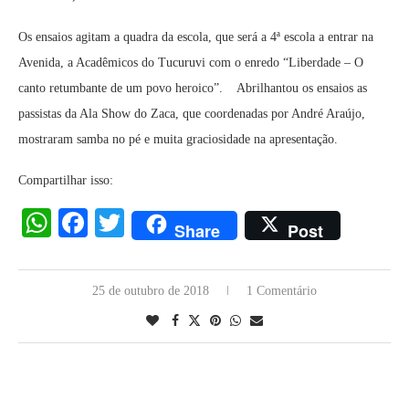
Os ensaios agitam a quadra da escola, que será a 4ª escola a entrar na
Avenida, a Acadêmicos do Tucuruvi com o enredo “Liberdade – O
canto retumbante de um povo heroico”. Abrilhantou os ensaios as
passistas da Ala Show do Zaca, que coordenadas por André Araújo,
mostraram samba no pé e muita graciosidade na apresentação.
Compartilhar isso:
WhatsApp
Facebook
Twitter
Share
Post
25 de outubro de 2018
1 Comentário