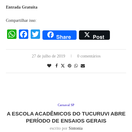
Entrada Gratuita
Compartilhar isso:
WhatsApp
Facebook
Twitter
Share
Post
27 de julho de 2019
0 comentários
Carnaval SP
A ESCOLA ACADÊMICOS DO TUCURUVI ABRE
PERÍODO DE ENSAIOS GERAIS
escrito por
Sintonia