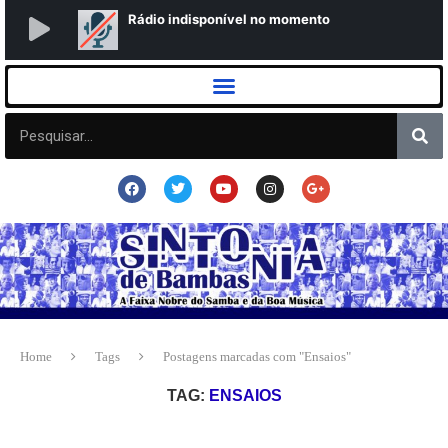
Home
Tags
Postagens marcadas com "Ensaios"
TAG:
ENSAIOS