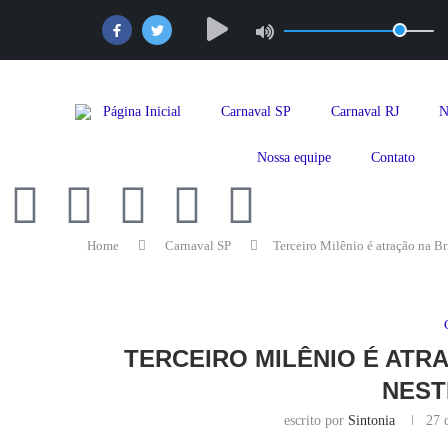
Página Inicial
Carnaval SP
Carnaval RJ
N
Nossa equipe
Contato
Home
Carnaval SP
Terceiro Milênio é atração na B
TERCEIRO MILÊNIO É ATR
NEST
escrito por
Sintonia
27 