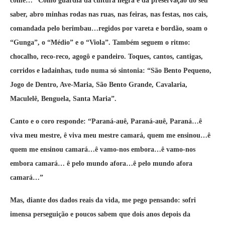
come…” Como guardiã da cultura negra e da preservação do seu
saber, abro minhas rodas nas ruas, nas feiras, nas festas, nos cais,
comandada pelo berimbau…regidos por vareta e bordão, soam o
“Gunga”, o “Médio” e o “Viola”. Também seguem o ritmo:
chocalho, reco-reco, agogô e pandeiro.
Toques, cantos, cantigas,
corridos e ladainhas, tudo numa só sintonia: “São Bento Pequeno,
Jogo de Dentro, Ave-Maria, São Bento Grande, Cavalaria,
Maculelê, Benguela, Santa Maria”.
Canto e o coro responde: “Paraná-auê, Paraná-auê, Paraná…ê
viva meu mestre, ê viva meu mestre camará, quem me ensinou…ê
quem me ensinou camará…ê vamo-nos embora…ê vamo-nos
embora camará… ê pelo mundo afora…ê pelo mundo afora
camará…”
Mas, diante dos dados reais da vida, me pego pensando: sofri
imensa perseguição e poucos sabem que dois anos depois da