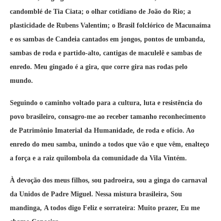
candomblé de Tia Ciata; o olhar cotidiano de João do Rio; a
plasticidade de Rubens Valentim; o Brasil folclórico de Macunaíma
e os sambas de Candeia cantados em jongos, pontos de umbanda,
sambas de roda e partido-alto, cantigas de maculelê e sambas de
enredo.
Meu gingado é a gira, que corre gira nas rodas pelo
mundo.
Seguindo o caminho voltado para a cultura, luta e resistência do
povo brasileiro, consagro-me ao receber tamanho reconhecimento
de Patrimônio Imaterial da Humanidade, de roda e ofício. Ao
enredo do meu samba, unindo a todos que vão e que vêm, enalteço
a força e a raiz quilombola da comunidade da Vila Vintém.
​À devoção dos meus filhos, sou padroeira, sou a ginga do carnaval
da Unidos de Padre Miguel. Nessa mistura brasileira, Sou
mandinga,
A todos digo Feliz e sorrateira:
Muito prazer,
Eu me