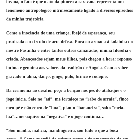
insana, o fato é que o ato da pitoresca caravana representa um
fenômeno antropológico intrinsecamente ligado a diversos episódios
da minha trajetória.
Como a inocência de uma criança, ibejê de esperança, sou
praticada em círculo de arte-defesa. Pura ou armada à ladainha do
mestre Pastinha e entre tantos outros camaradas, minha filosofia é
criada. Abençoados sejam meus filhos, pois chegou a hora: repouso
íntima e genuína aos valores da tradição de Angola. Com o saber
gravado n’alma, danço, gingo, pulo, brinco e rodopio.
Da cerimônia ao desafio: peço a benção nos pés do atabaque e o
jogo inicia. Saio no “aú”, me fortaleço no “rabo de arraia”, finco
meu pé e não entro de “bua”, planto “bananeira”, solto “meia-
lua”…me esquivo na “negativa” e o jogo continua…
​“Sou manha, malícia, mandingueira, sou tudo o que a boca