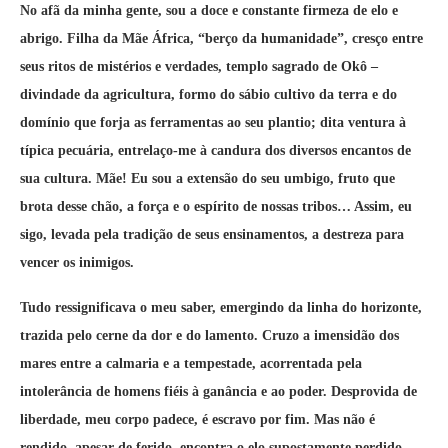
No afã da minha gente, sou a doce e constante firmeza de elo e
abrigo. Filha da Mãe África, “berço da humanidade”, cresço entre
seus ritos de mistérios e verdades, templo sagrado de Okô –
divindade da agricultura, formo do sábio cultivo da terra e do
domínio que forja as ferramentas ao seu plantio; dita ventura à
típica pecuária, entrelaço-me à candura dos diversos encantos de
sua cultura.
Mãe! Eu sou a extensão do seu umbigo, fruto que
brota desse chão, a força e o espírito de nossas tribos… Assim, eu
sigo, levada pela tradição de seus ensinamentos, a destreza para
vencer os inimigos.
Tudo ressignificava o meu saber, emergindo da linha do horizonte,
trazida pelo cerne da dor e do lamento. Cruzo a imensidão dos
mares entre a calmaria e a tempestade, acorrentada pela
intolerância de homens fiéis à ganância e ao poder.
Desprovida de
liberdade, meu corpo padece, é escravo por fim. Mas não é
rendido, apesar de ferido, encontra o elo supostamente perdido.