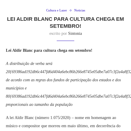
Cultura e Lazer
Noticias
LEI ALDIR BLANC PARA CULTURA CHEGA EM
SETEMBRO!
escrito por
Sintonia
Lei Aldir Blanc para cultura chega em setembro!
A distribuição de verba será
20{69386ad192db6c447fd6d404a6ebc86b266e8745e05dbe7a07c3f2a4a8f3
de acordo com as regras dos fundos de participação dos estados e dos
municípios e
80{69386ad192db6c447fd6d404a6ebc86b266e8745e05dbe7a07c3f2a4a8f3
proporcionais ao tamanho da população
A lei Aldir Blanc (número 1.075/2020) – nome em homenagem ao
músico e compositor que morreu em maio último, em decorrência do