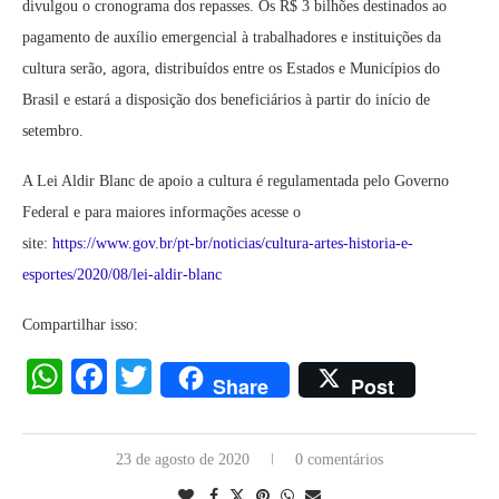
divulgou o cronograma dos repasses. Os R$ 3 bilhões destinados ao
pagamento de auxílio emergencial à trabalhadores e instituições da
cultura serão, agora, distribuídos entre os Estados e Municípios do
Brasil e estará a disposição dos beneficiários à partir do início de
setembro.
A Lei Aldir Blanc de apoio a cultura é regulamentada pelo Governo
Federal e para maiores informações acesse o
site:
https://www.gov.br/pt-br/noticias/cultura-artes-historia-e-
esportes/2020/08/lei-aldir-blanc
Compartilhar isso:
WhatsApp
Facebook
Twitter
Share
Post
23 de agosto de 2020
0 comentários