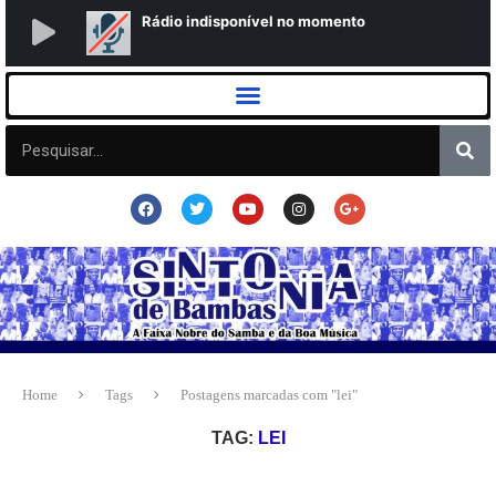
Home
Tags
Postagens marcadas com "lei"
TAG:
LEI