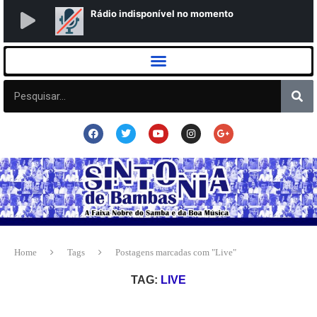
Home
Tags
Postagens marcadas com "Live"
TAG:
LIVE