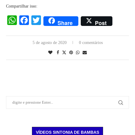
Compartilhar isso:
WhatsApp
Facebook
Twitter
Share
Post
5 de agosto de 2020
0 comentários
VÍDEOS SINTONIA DE BAMBAS