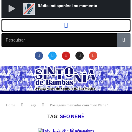
Home
Tags
Postagens marcadas com "Seo Nenê"
TAG:
SEO NENÊ