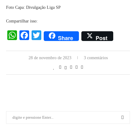
Foto Capa: Divulgação Liga SP
Compartilhar isso:
WhatsApp
Facebook
Twitter
Share
Post
28 de novembro de 2023
3 comentários