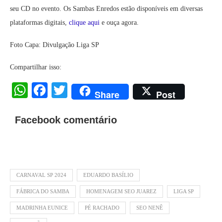
seu CD no evento. Os Sambas Enredos estão disponíveis em diversas
plataformas digitais,
clique aqui
e ouça agora.
Foto Capa: Divulgação Liga SP
Compartilhar isso:
WhatsApp
Facebook
Twitter
Share
Post
Facebook comentário
CARNAVAL SP 2024
EDUARDO BASÍLIO
FÁBRICA DO SAMBA
HOMENAGEM SEO JUAREZ
LIGA SP
MADRINHA EUNICE
PÉ RACHADO
SEO NENÊ