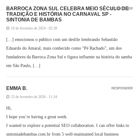
BARROCA ZONA SUL CELEBRA MEIO SÉCULO DE
RESPONDER
TRADIÇÃO E HISTÓRIA NO CARNAVAL SP -
SINTONIA DE BAMBAS
10 de fevereiro de 2024 - 02:28
[…] emocionou o público com um desfile lembrando Sebastião
Eduardo do Amaral, mais conhecido como “Pé Rachado”, um dos
fundadores da Barroca Zona Sul e figura influente na história do samba
em São Paulo, […]
EMMA B.
RESPONDER
23 de fevereiro de 2026 - 11:34
Hi,
I hope you’re having a great week.
I wanted to explore a potential SEO collaboration. I can offer links to
sintoniadebambas.com.br from 5 well-maintained local business