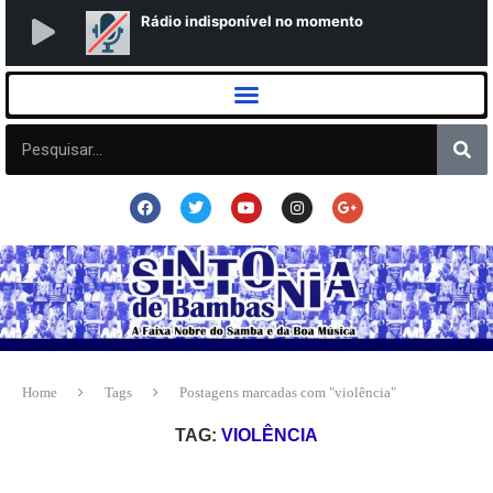
Home
Tags
Postagens marcadas com "violência"
TAG:
VIOLÊNCIA