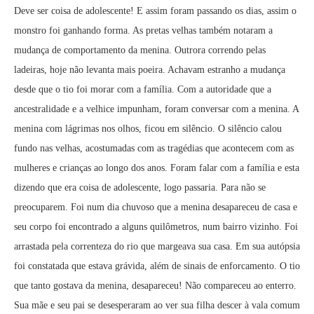
Deve ser coisa de adolescente! E assim foram passando os dias, assim o
monstro foi ganhando forma. As pretas velhas também notaram a
mudança de comportamento da menina. Outrora correndo pelas
ladeiras, hoje não levanta mais poeira. Achavam estranho a mudança
desde que o tio foi morar com a família. Com a autoridade que a
ancestralidade e a velhice impunham, foram conversar com a menina. A
menina com lágrimas nos olhos, ficou em silêncio. O silêncio calou
fundo nas velhas, acostumadas com as tragédias que acontecem com as
mulheres e crianças ao longo dos anos. Foram falar com a família e esta
dizendo que era coisa de adolescente, logo passaria. Para não se
preocuparem. Foi num dia chuvoso que a menina desapareceu de casa e
seu corpo foi encontrado a alguns quilômetros, num bairro vizinho. Foi
arrastada pela correnteza do rio que margeava sua casa. Em sua autópsia
foi constatada que estava grávida, além de sinais de enforcamento. O tio
que tanto gostava da menina, desapareceu! Não compareceu ao enterro.
Sua mãe e seu pai se desesperaram ao ver sua filha descer à vala comum