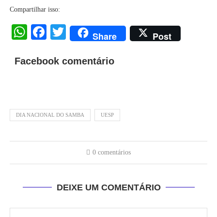
Compartilhar isso:
WhatsApp
Facebook
Twitter
Share
Post
Facebook comentário
DIA NACIONAL DO SAMBA
UESP
0 comentários
DEIXE UM COMENTÁRIO