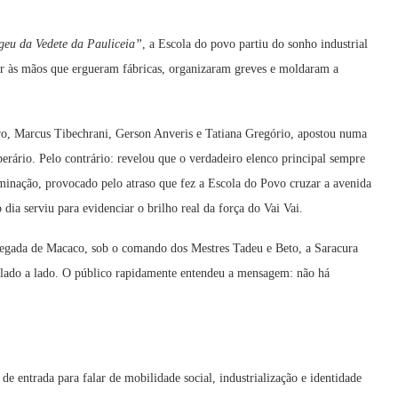
eu da Vedete da Pauliceia”
, a Escola do povo partiu do sonho industrial
ar às mãos que ergueram fábricas, organizaram greves e moldaram a
iro, Marcus Tibechrani, Gerson Anveris e Tatiana Gregório, apostou numa
erário. Pelo contrário: revelou que o verdadeiro elenco principal sempre
minação, provocado pelo atraso que fez a Escola do Povo cruzar a avenida
 dia serviu para evidenciar o brilho real da força do Vai Vai.
 Pegada de Macaco,
sob o comando dos Mestres Tadeu e Beto,
a Saracura
 lado a lado. O público rapidamente entendeu a mensagem: não há
de entrada para falar de mobilidade social, industrialização e identidade