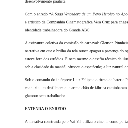
desenvolvimento paulista.
Com o enredo
“A Saga Vencedora de um Povo Heroico no Apog
e artístico da Companhia Cinematográfica Vera Cruz para cheg
identidade trabalhadora do Grande ABC.
A assinatura coletiva da comissão de carnaval: Gleuson Pinnhe
narrativa em que o brilho da tela nunca apagou a presença do op
esteve fora dos estúdios. E nem mesmo o desafio técnico da ilu
sob a claridade da manhã, ofuscou o espetáculo; a luz natural do
Sob o comando do intérprete Luiz Felipe e o ritmo da bateria
conduziu um desfile em que arte e chão de fábrica caminharam
glamour sem trabalhador.
ENTENDA O ENREDO
A narrativa construída pelo Vai-Vai utiliza o cinema como porta 