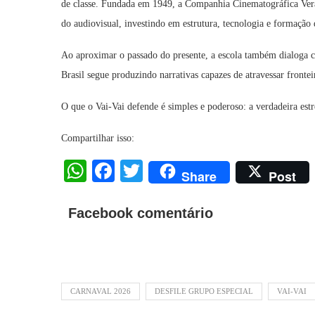
de classe. Fundada em 1949, a Companhia Cinematográfica Vera C
do audiovisual, investindo em estrutura, tecnologia e formação d
Ao aproximar o passado do presente, a escola também dialoga 
Brasil segue produzindo narrativas capazes de atravessar frontei
O que o Vai-Vai defende é simples e poderoso: a verdadeira estr
Compartilhar isso:
WhatsApp
Facebook
Twitter
Share
Post
Facebook comentário
CARNAVAL 2026
DESFILE GRUPO ESPECIAL
VAI-VAI