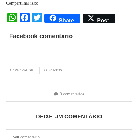
Compartilhar isso:
WhatsApp
Facebook
Twitter
Share
Post
Facebook comentário
CARNAVAL SP
X9 SANTOS
0 comentários
DEIXE UM COMENTÁRIO