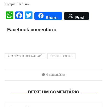
Compartilhar isso:
WhatsApp
Facebook
Twitter
Share
Post
Facebook comentário
ACADÊMICOS DO TATUAPÉ
DESFILE OFICIAL
0 comentários
DEIXE UM COMENTÁRIO