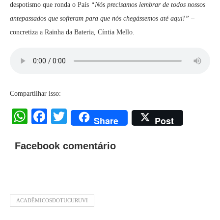
despotismo que ronda o País
“Nós precisamos lembrar de todos nossos
antepassados que sofreram para que nós chegássemos até aqui!”
–
concretiza a Rainha da Bateria, Cíntia Mello.
Compartilhar isso:
WhatsApp
Facebook
Twitter
Share
Post
Facebook comentário
ACADÊMICOSDOTUCURUVI