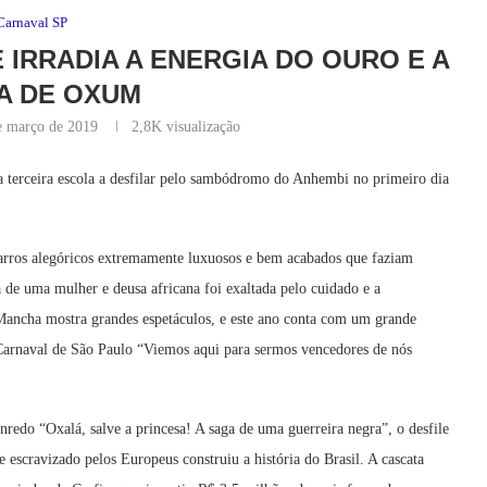
Carnaval SP
 IRRADIA A ENERGIA DO OURO E A
A DE OXUM
e março de 2019
2,8K
visualização
erceira escola a desfilar pelo sambódromo do Anhembi no primeiro dia
arros alegóricos extremamente luxuosos e bem acabados que faziam
a de uma mulher e deusa africana foi exaltada pelo cuidado e a
Mancha mostra grandes espetáculos, e este ano conta com um grande
 Carnaval de São Paulo “Viemos aqui para sermos vencedores de nós
redo “Oxalá, salve a princesa! A saga de uma guerreira negra”, o desfile
e escravizado pelos Europeus construiu a história do Brasil. A cascata