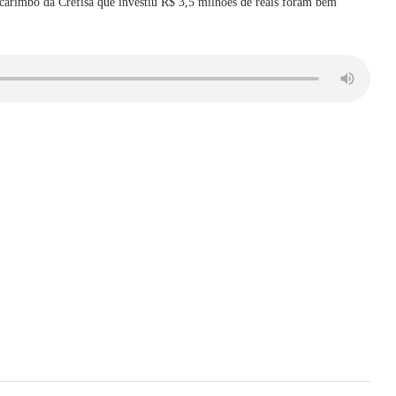
carimbo da Crefisa que investiu R$ 3,5 milhões de reais foram bem