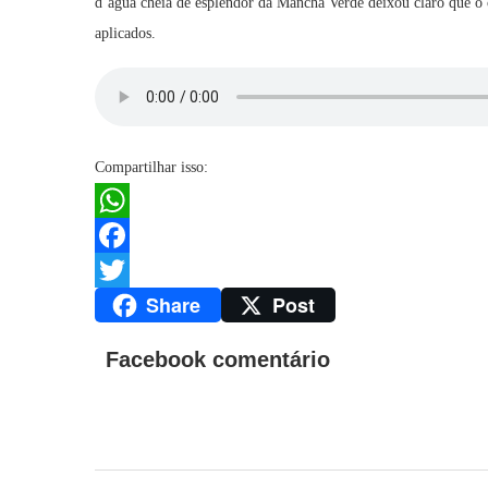
d’água cheia de esplendor da Mancha Verde deixou claro que o 
aplicados.
Compartilhar isso:
WhatsApp
Facebook
Share
Post
Twitter
Facebook comentário