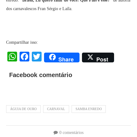
enredo:
“Brasil, Eu quero falar de você! Que País é esse?”
de autoria
dos carnavalescos Fran Sérgio e Laíla.
Compartilhar isso:
WhatsApp
Facebook
Twitter
Share
Post
Facebook comentário
ÁGUIA DE OURO
CARNAVAL
SAMBA ENREDO
0 comentários