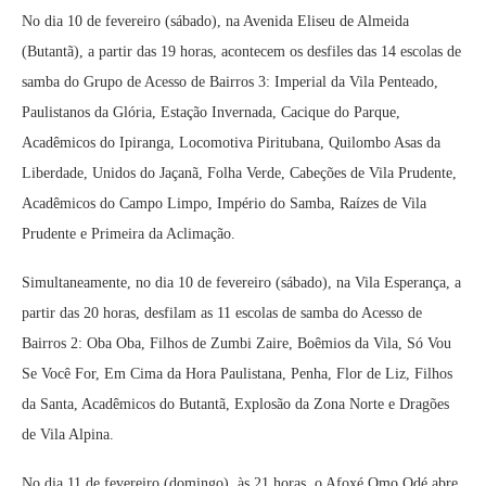
No dia 10 de fevereiro (sábado), na Avenida Eliseu de Almeida
(Butantã), a partir das 19 horas, acontecem os desfiles das 14 escolas de
samba do Grupo de Acesso de Bairros 3: Imperial da Vila Penteado,
Paulistanos da Glória, Estação Invernada, Cacique do Parque,
Acadêmicos do Ipiranga, Locomotiva Piritubana, Quilombo Asas da
Liberdade, Unidos do Jaçanã, Folha Verde, Cabeções de Vila Prudente,
Acadêmicos do Campo Limpo, Império do Samba, Raízes de Vila
Prudente e Primeira da Aclimação.
Simultaneamente, no dia 10 de fevereiro (sábado), na Vila Esperança, a
partir das 20 horas, desfilam as 11 escolas de samba do Acesso de
Bairros 2: Oba Oba, Filhos de Zumbi Zaire, Boêmios da Vila, Só Vou
Se Você For, Em Cima da Hora Paulistana, Penha, Flor de Liz, Filhos
da Santa, Acadêmicos do Butantã, Explosão da Zona Norte e Dragões
de Vila Alpina.
No dia 11 de fevereiro (domingo), às 21 horas, o Afoxé Omo Odé abre